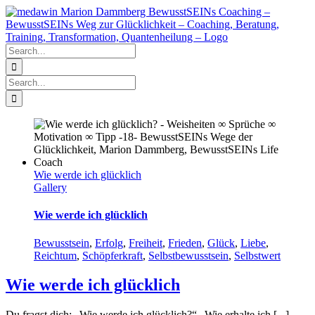
Skip
to
content
Search
for:
Search
for:
Wie werde ich glücklich
Gallery
Wie werde ich glücklich
Bewusstsein
,
Erfolg
,
Freiheit
,
Frieden
,
Glück
,
Liebe
,
Reichtum
,
Schöpferkraft
,
Selbstbewusstsein
,
Selbstwert
Wie werde ich glücklich
Du fragst dich: „Wie werde ich glücklich?“ „Wie erhalte ich [...]