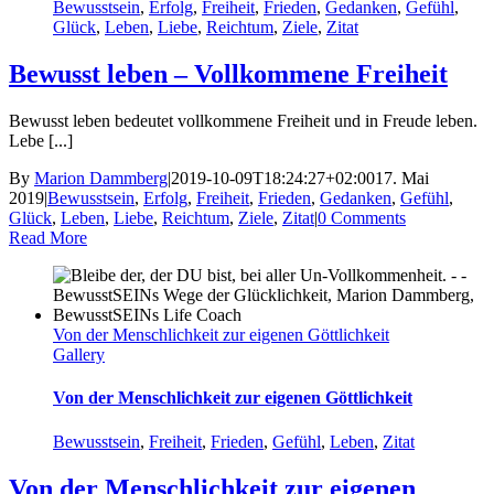
Bewusstsein
,
Erfolg
,
Freiheit
,
Frieden
,
Gedanken
,
Gefühl
,
Glück
,
Leben
,
Liebe
,
Reichtum
,
Ziele
,
Zitat
Bewusst leben – Vollkommene Freiheit
Bewusst leben bedeutet vollkommene Freiheit und in Freude leben.
Lebe [...]
By
Marion Dammberg
|
2019-10-09T18:24:27+02:00
17. Mai
2019
|
Bewusstsein
,
Erfolg
,
Freiheit
,
Frieden
,
Gedanken
,
Gefühl
,
Glück
,
Leben
,
Liebe
,
Reichtum
,
Ziele
,
Zitat
|
0 Comments
Read More
Von der Menschlichkeit zur eigenen Göttlichkeit
Gallery
Von der Menschlichkeit zur eigenen Göttlichkeit
Bewusstsein
,
Freiheit
,
Frieden
,
Gefühl
,
Leben
,
Zitat
Von der Menschlichkeit zur eigenen