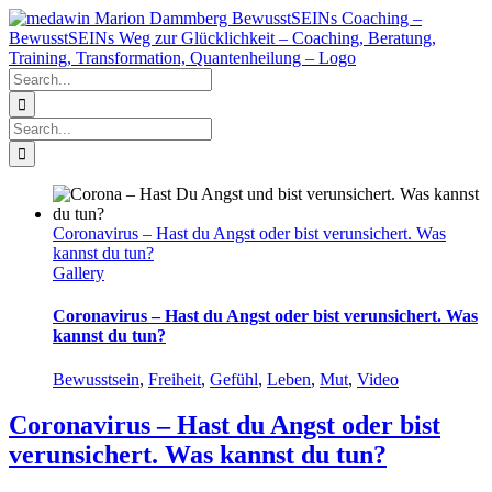
Skip
to
content
Search
for:
Search
for:
Coronavirus – Hast du Angst oder bist verunsichert. Was
kannst du tun?
Gallery
Coronavirus – Hast du Angst oder bist verunsichert. Was
kannst du tun?
Bewusstsein
,
Freiheit
,
Gefühl
,
Leben
,
Mut
,
Video
Coronavirus – Hast du Angst oder bist
verunsichert. Was kannst du tun?