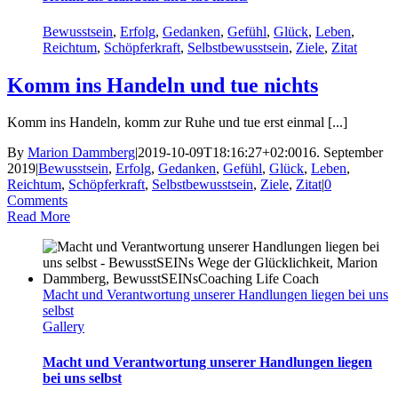
Bewusstsein
,
Erfolg
,
Gedanken
,
Gefühl
,
Glück
,
Leben
,
Reichtum
,
Schöpferkraft
,
Selbstbewusstsein
,
Ziele
,
Zitat
Komm ins Handeln und tue nichts
Komm ins Handeln, komm zur Ruhe und tue erst einmal [...]
By
Marion Dammberg
|
2019-10-09T18:16:27+02:00
16. September
2019
|
Bewusstsein
,
Erfolg
,
Gedanken
,
Gefühl
,
Glück
,
Leben
,
Reichtum
,
Schöpferkraft
,
Selbstbewusstsein
,
Ziele
,
Zitat
|
0
Comments
Read More
Macht und Verantwortung unserer Handlungen liegen bei uns
selbst
Gallery
Macht und Verantwortung unserer Handlungen liegen
bei uns selbst