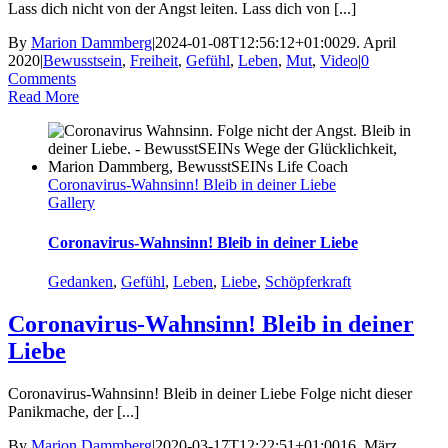
Lass dich nicht von der Angst leiten. Lass dich von [...]
By
Marion Dammberg
|
2024-01-08T12:56:12+01:00
29. April
2020
|
Bewusstsein
,
Freiheit
,
Gefühl
,
Leben
,
Mut
,
Video
|
0
Comments
Read More
Coronavirus-Wahnsinn! Bleib in deiner Liebe
Gallery
Coronavirus-Wahnsinn! Bleib in deiner Liebe
Gedanken
,
Gefühl
,
Leben
,
Liebe
,
Schöpferkraft
Coronavirus-Wahnsinn! Bleib in deiner
Liebe
Coronavirus-Wahnsinn! Bleib in deiner Liebe Folge nicht dieser
Panikmache, der [...]
By
Marion Dammberg
|
2020-03-17T12:22:51+01:00
16. März