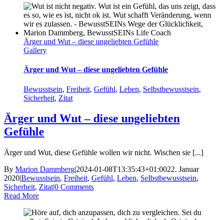
Ärger und Wut – diese ungeliebten Gefühle
Gallery
Ärger und Wut – diese ungeliebten Gefühle
Bewusstsein
,
Freiheit
,
Gefühl
,
Leben
,
Selbstbewusstsein
,
Sicherheit
,
Zitat
Ärger und Wut – diese ungeliebten
Gefühle
Ärger und Wut, diese Gefühle wollen wir nicht. Wischen sie [...]
By
Marion Dammberg
|
2024-01-08T13:35:43+01:00
22. Januar
2020
|
Bewusstsein
,
Freiheit
,
Gefühl
,
Leben
,
Selbstbewusstsein
,
Sicherheit
,
Zitat
|
0 Comments
Read More